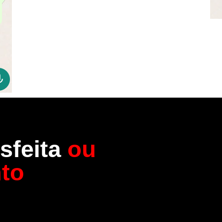
sfeita
ou
nto