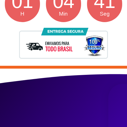
01
04
39
H
Min
Seg