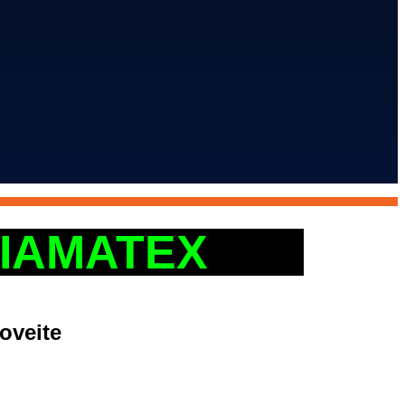
IAMATEX
oveite