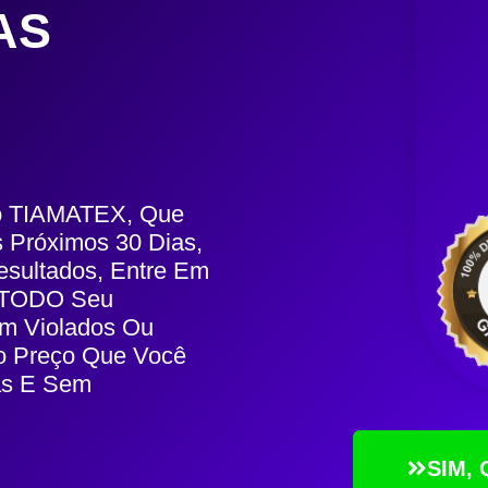
AS
Do TIAMATEX, Que
 Próximos 30 Dias,
esultados, Entre Em
s TODO Seu
am Violados Ou
o Preço Que Você
as E Sem
SIM,