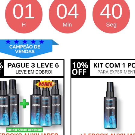
01
04
39
H
Min
Seg