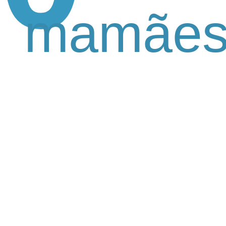
mamães 
s benefícios da
naturais