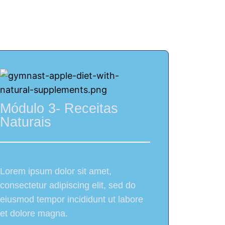
o seu celular
Módulo 3- Receitas
Naturais
Lorem ipsum dolor sit amet,
consectetur adipiscing elit, sed do
eiusmod tempor incididunt ut labore
et dolore magna.