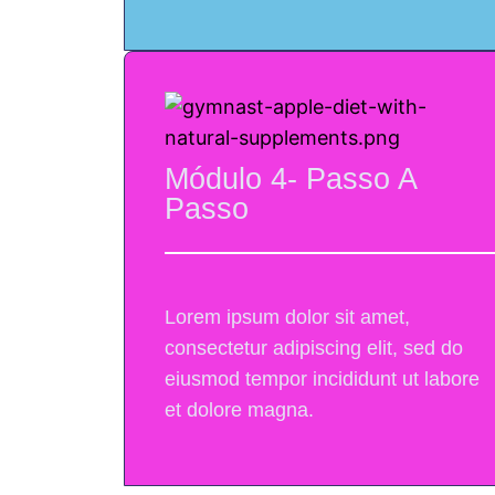
Módulo 4- Passo A
Passo
Lorem ipsum dolor sit amet,
consectetur adipiscing elit, sed do
eiusmod tempor incididunt ut labore
et dolore magna.