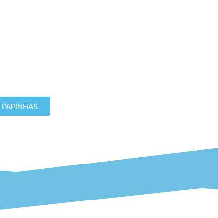
 como sua vida vai mudar após o
 PAPINHAS