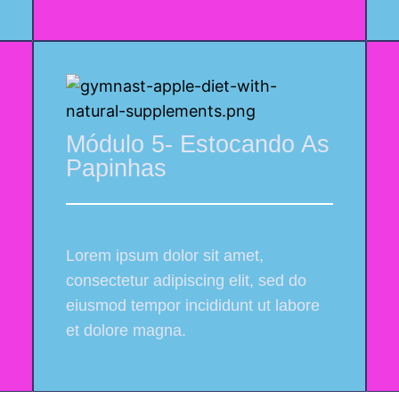
Módulo 5- Estocando As
Papinhas
Lorem ipsum dolor sit amet,
consectetur adipiscing elit, sed do
eiusmod tempor incididunt ut labore
et dolore magna.