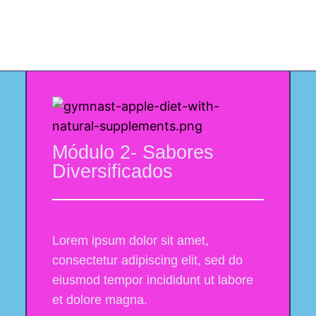
eitas em vídeo aula passo a passo direto n
Módulo 2- Sabores
Diversificados
Lorem ipsum dolor sit amet,
consectetur adipiscing elit, sed do
eiusmod tempor incididunt ut labore
et dolore magna.