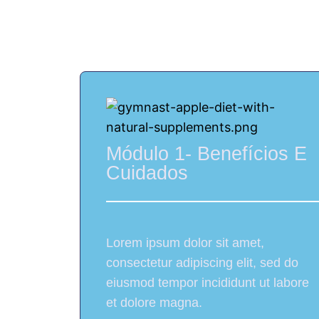
+ de 100 rec
Módulo 1- Benefícios E
Cuidados
Lorem ipsum dolor sit amet,
consectetur adipiscing elit, sed do
eiusmod tempor incididunt ut labore
et dolore magna.