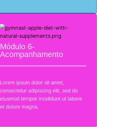
Módulo 6-
Acompanhamento
Lorem ipsum dolor sit amet,
consectetur adipiscing elit, sed do
eiusmod tempor incididunt ut labore
et dolore magna.