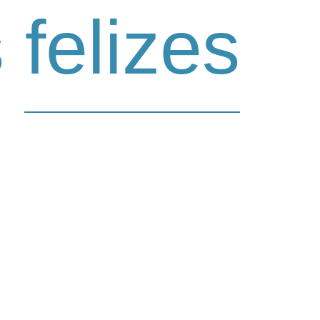
felizes
s papinhas