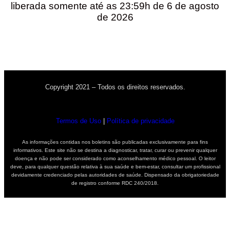
liberada somente até as 23:59h de 6 de agosto
de 2026
Copyright 2021 – Todos os direitos reservados.
Termos de Uso
|
Política de privacidade
As informações contidas nos boletins são publicadas exclusivamente para fins
informativos. Este site não se destina a diagnosticar, tratar, curar ou prevenir qualquer
doença e não pode ser considerado como aconselhamento médico pessoal. O leitor
deve, para qualquer questão relativa à sua saúde e bem-estar, consultar um profissional
devidamente credenciado pelas autoridades de saúde. Dispensado da obrigatoriedade
de registro conforme RDC 240/2018.