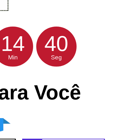
14
40
Min
Seg
para Você