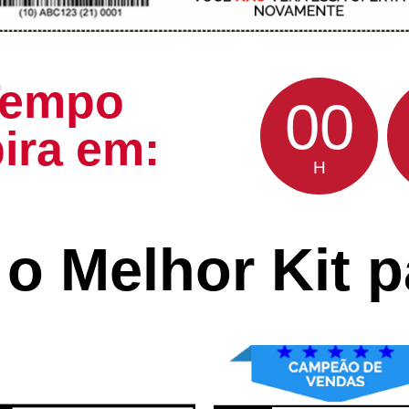
 Tempo
00
ira em:
H
o Melhor Kit 